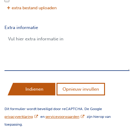
extra bestand uploaden
Extra informatie
Indienen
Opnieuw invullen
Dit formulier wordt beveiligd door reCAPTCHA. De Google
opent nieuw scherm
opent nieuw scherm
privacyverklaring
en
servicevoorwaarden
zijn hierop van
toepassing.