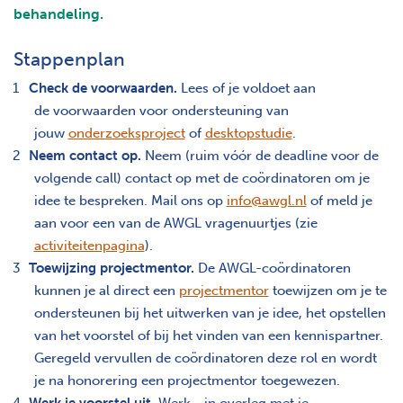
behandeling.
Stappenplan
Check de voorwaarden.
Lees of je voldoet aan
de voorwaarden voor ondersteuning van
jouw
onderzoeksproject
of
desktopstudie
.
Neem contact op.
Neem (ruim vóór de deadline voor de
volgende call) contact op met de coördinatoren om je
idee te bespreken. Mail ons op
info@awgl.nl
of meld je
aan voor een van de AWGL vragenuurtjes (zie
activiteitenpagina
).
Toewijzing projectmentor.
De AWGL-coördinatoren
kunnen je al direct een
projectmentor
toewijzen om je te
ondersteunen bij het uitwerken van je idee, het opstellen
van het voorstel of bij het vinden van een kennispartner.
Geregeld vervullen de coördinatoren deze rol en wordt
je na honorering een projectmentor toegewezen.
Werk je voorstel uit.
Werk - in overleg met je