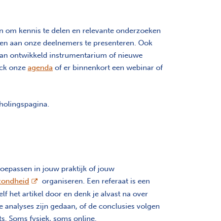
om kennis te delen en relevante onderzoeken
ten aan onze deelnemers te presenteren. Ook
van ontwikkeld instrumentarium of nieuwe
eck onze
agenda
of er binnenkort een webinar of
cholingspagina.
toepassen in jouw praktijk of jouw
opent nieuw scherm
zondheid
organiseren. Een referaat is een
f het artikel door en denk je alvast na over
 analyses zijn gedaan, of de conclusies volgen
ats. Soms fysiek, soms online.