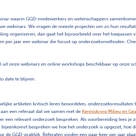
s
eminar waarin GGD-medewerkers en wetenschappers samenkomen 
 we webinars. We vragen de meeste projecten om zo hun resulta
ing organiseren, dan gaat het bijvoorbeeld over het toepassen 
ren per jaar een webinar die focust op onderzoeksmethoden. Ch
ie) uit onze webinars en online workshops beschikbaar op onze s
o date te blijven.
ijke artikelen kritisch leren beoordelen, onderzoeksresultaten 
aan een referaat dat we samen met de
Kenniskring Milieu en Ge
r een relevant onderzoek bespreken. Als voorbereiding lees je zel
e bijeenkomst bespreken we hoe het onderzoek is opgezet, hoe de
 voor de GGD-praktijk. Referaten vinden een paar keer per jaar pla