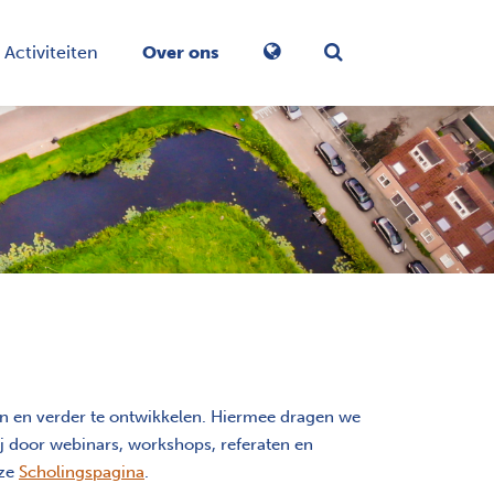
Activiteiten
Over ons
Zoekformulier in-/
en verder te ontwikkelen. Hiermee dragen we
 door webinars, workshops, referaten en
nze
Scholingspagina
.