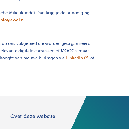
sche Milieukunde? Dan krijg je de uitnodiging
info@awgl.nl
.
en op ons vakgebied die worden georganiseerd
relevante digitale cursussen of MOOC’s maar
opent nieuw scherm
e hoogte van nieuwe bijdragen via
LinkedIn
of
Over deze website