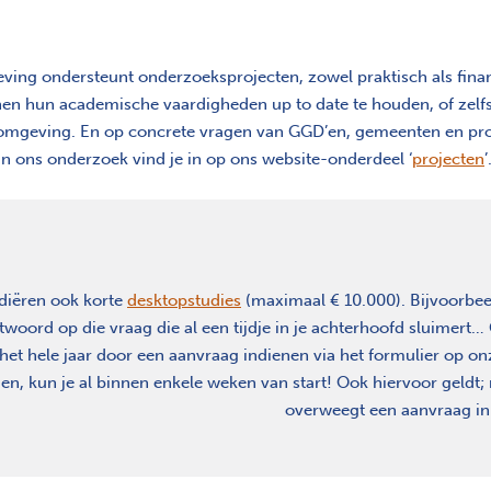
ng ondersteunt onderzoeksprojecten, zowel praktisch als finan
n hun academische vaardigheden up to date te houden, of zelfs
omgeving. En op concrete vragen van GGD’en, gemeenten en provi
an ons onderzoek vind je in op ons website-onderdeel ‘
projecten
’
diëren ook korte
desktopstudies
(maximaal € 10.000). Bijvoorbeel
twoord op die vraag die al een tijdje in je achterhoofd sluime
het hele jaar door een aanvraag indienen via het formulier op onze
n, kun je al binnen enkele weken van start! Ook hiervoor geldt
overweegt een aanvraag in 