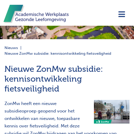
Navi
Nieuws
Nieuwe ZonMw subsidie: kennisontwikkeling fietsveiligheid
Nieuwe ZonMw subsidie:
kennisontwikkeling
fietsveiligheid
ZonMw heeft een nieuwe
subsidieoproep geopend voor het
ontwikkelen van nieuwe, toepasbare
kennis over fietsveiligheid. Met deze
subsidie wil ZonMw bijdragen aan het voorkomen van