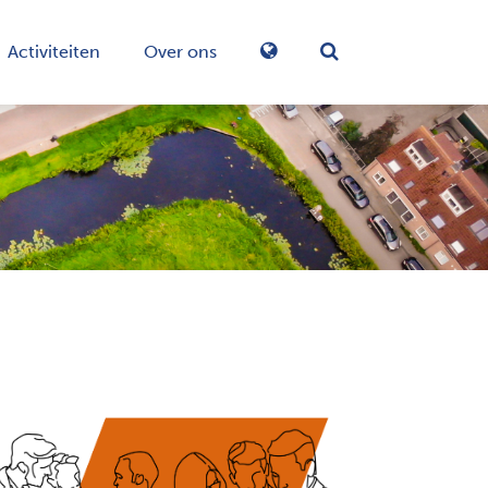
Activiteiten
Over ons
Zoekformulier in-/