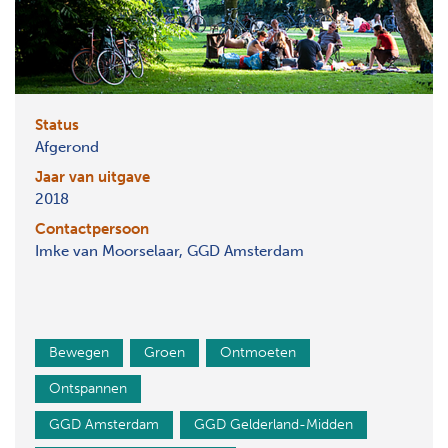
Status
Afgerond
Jaar van uitgave
2018
Contactpersoon
Imke van Moorselaar, GGD Amsterdam
Bewegen
Groen
Ontmoeten
Ontspannen
GGD Amsterdam
GGD Gelderland-Midden