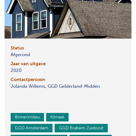
Status
Afgerond
Jaar van uitgave
2020
Contactpersoon
Jolanda Willems, GGD Gelderland-Midden
Binnenmilieu
Klimaat
GGD Amsterdam
GGD Brabant-Zuidoost