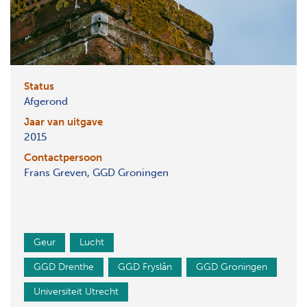
Status
Afgerond
Jaar van uitgave
2015
Contactpersoon
Frans Greven, GGD Groningen
Geur
Lucht
GGD Drenthe
GGD Fryslân
GGD Groningen
Universiteit Utrecht