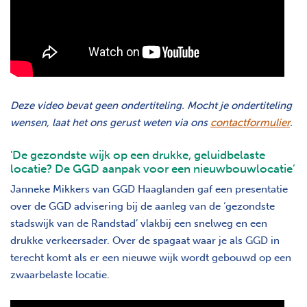
Deze video bevat geen ondertiteling. Mocht je ondertiteling
wensen, laat het ons gerust weten via ons
contactformulier
.
'De gezondste wijk op een drukke, geluidbelaste
locatie? De GGD aanpak voor een nieuwbouwlocatie’
Janneke Mikkers van GGD Haaglanden gaf een presentatie
over de GGD advisering bij de aanleg van de ‘gezondste
stadswijk van de Randstad’ vlakbij een snelweg en een
drukke verkeersader. Over de spagaat waar je als GGD in
terecht komt als er een nieuwe wijk wordt gebouwd op een
zwaarbelaste locatie.