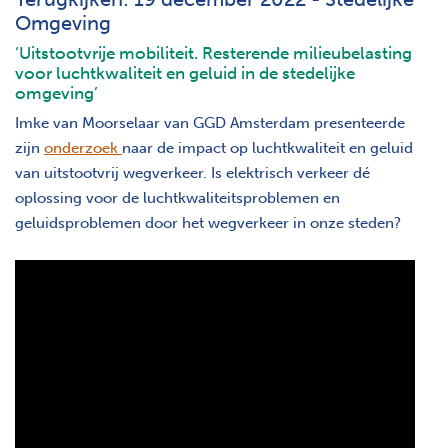
Omgeving
‘Uitstootvrije mobiliteit. Resterende milieubelasting
voor luchtkwaliteit en geluid in de stedelijke
omgeving’
Imke van Moorselaar van GGD Amsterdam presenteerde
zijn
onderzoek
naar de impact op luchtkwaliteit en geluid
van uitstootvrij wegverkeer. Is elektrisch verkeer dé
oplossing voor de luchtkwaliteitsproblemen en
geluidsproblemen door het wegverkeer in onze steden?