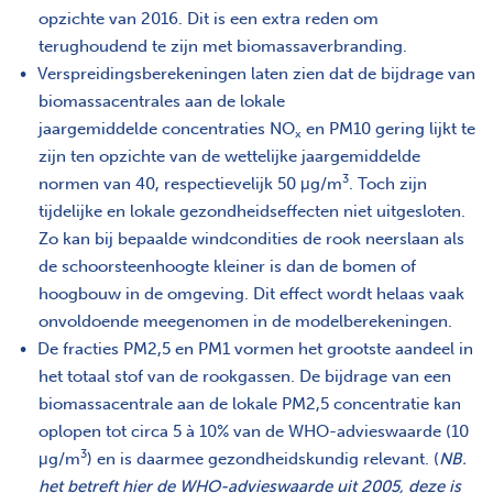
opzichte van 2016. Dit is een extra reden om
terughoudend te zijn met biomassaverbranding.
Verspreidingsberekeningen laten zien dat de bijdrage van
biomassacentrales aan de lokale
jaargemiddelde concentraties NO
en PM10 gering lijkt te
x
zijn ten opzichte van de wettelijke jaargemiddelde
3
normen van 40, respectievelijk 50 μg/m
. Toch zijn
tijdelijke en lokale gezondheidseffecten niet uitgesloten.
Zo kan bij bepaalde windcondities de rook neerslaan als
de schoorsteenhoogte kleiner is dan de bomen of
hoogbouw in de omgeving. Dit effect wordt helaas vaak
onvoldoende meegenomen in de modelberekeningen.
De fracties PM2,5 en PM1 vormen het grootste aandeel in
het totaal stof van de rookgassen. De bijdrage van een
biomassacentrale aan de lokale PM2,5 concentratie kan
oplopen tot circa 5 à 10% van de WHO-advieswaarde (10
3
μg/m
) en is daarmee gezondheidskundig relevant. (
NB.
het betreft hier de WHO-advieswaarde uit 2005, deze is