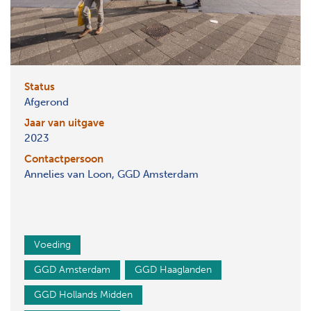
Status
Afgerond
Jaar van uitgave
2023
Contactpersoon
Annelies van Loon, GGD Amsterdam
Voeding
GGD Amsterdam
GGD Haaglanden
GGD Hollands Midden