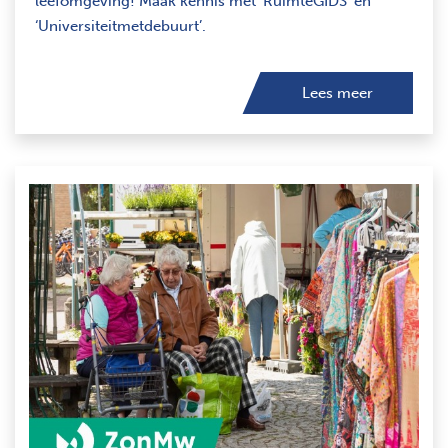
leefomgeving! Maak kennis met ‘RuimteGIDS’ en
‘Universiteitmetdebuurt’.
Lees meer