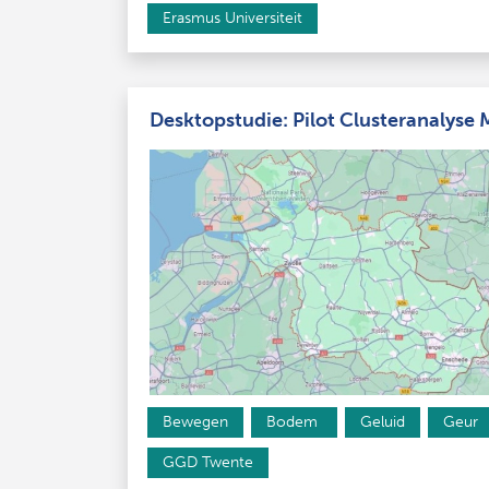
Erasmus Universiteit
Desktopstudie: Pilot Clusteranalyse 
Bewegen
Bodem 
Geluid
Geur
GGD Twente