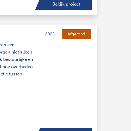
Bekijk project
2025
Afgerond
een een
rgen niet alleen
 bestuurlijke en
ht hoe overheden
ctie tussen