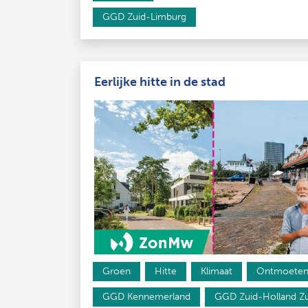
GGD Zuid-Limburg
Eerlijke hitte in de stad
Groen
Hitte
Klimaat
Ontmoete
GGD Kennemerland
GGD Zuid-Holland Zu