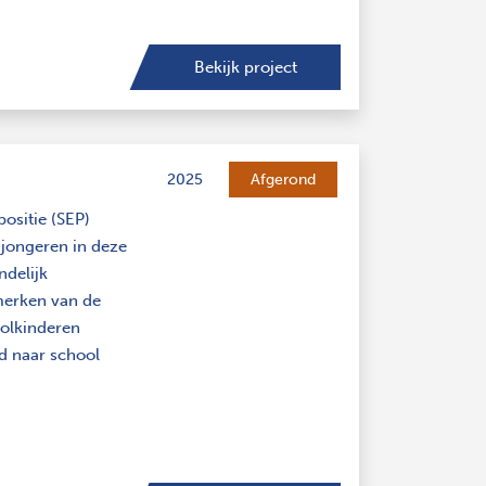
Bekijk project
2025
Afgerond
ositie (SEP)
jongeren in deze
ndelijk
merken van de
oolkinderen
nd naar school