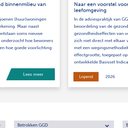
nd binnenmilieu van
Naar een voorstel voo
leefomgeving
ljoenen (huur)woningen
In de adviespraktijk van GG
rekening. Maar naast
beoordeling van de gezond
 ontstaan soms nieuwe
gezondheidseffecten van ve
ect onderzocht hoe bewoners
zich niet direct met elkaar 
en hoe goede voorlichting
met een wegingsmethodiek 
effectgrootte, toegepast op
ontwikkelde Basisset Indi
Lees meer
Lopend
2026
Betrokken GGD
B