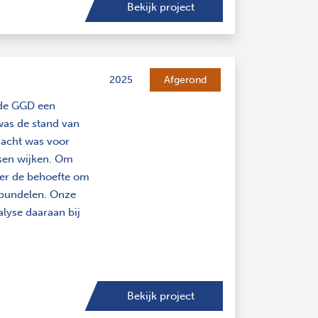
Bekijk project
2025
Afgerond
 de GGD een
was de stand van
ndacht was voor
ssen wijken. Om
 er de behoefte om
 bundelen. Onze
lyse daaraan bij
Bekijk project