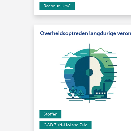
Radboud UMC
Overheidsoptreden langdurige veron
Stoffen
GGD Zuid-Holland Zuid