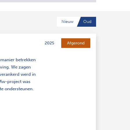
Nieuw
Oud
2025
Afgerond
le manier betrekken
eving. We zagen
verankerd werd in
nMw-project was
 te ondersteunen.